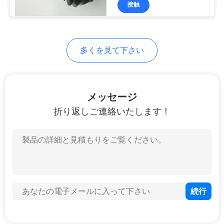
達
接触
に
つ
多くを見て下さい
い
て
メッセージ
折り返しご連絡いたします！
工
場
旅
行
品