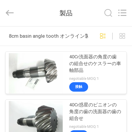
supplier.
Copyright
©
製品
2021
-
2026
Hefei
家
ruihuaxin
Electromechanical
8cm basin angle tooth オンライン製造
Equipment
Co.,
Ltd.
All
プ
Rights
Reserved.
40Cr洗面器の角度の歯
Developed
ロ
の組合せのケスラーの車
by
ECER
軸部品
ダ
negotiable MOQ:1
ク
接触
ト
40Cr惑星のピニオンの
角度の歯の洗面器の歯の
私
組合せ
negotiable MOQ:1