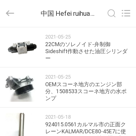
Copyright
©
中国 Hefei ruihuaxin Electromechanical Equipment Co., Ltd 企業ニュース
2021
-
2026
Hefei
ruihuaxin
家
Electromechanical
Equipment
2021-05-25
Co.,
22CMのソレノイド-弁制御
Ltd.
All
Sideshift作動させた油圧シリンダ
プ
Rights
Reserved.
ー
Developed
by
ロ
ECER
ダ
2021-05-25
OEMスコーネ地方のエンジン部
ク
分、1508533スコーネ地方の水ポ
ンプ
ト
2021-05-18
私
924015.0561カルマル市の正面ク
レーンKALMAR/DCE80-45E7に使