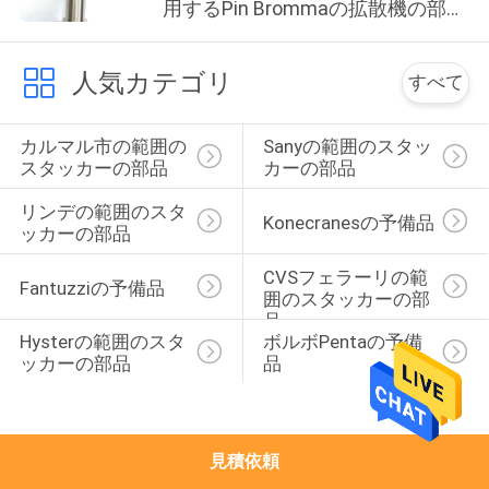
達
用するPin Brommaの拡散機の部品
を持ち上げる吊り鎖
に
人気カテゴリ
つ
すべて
い
カルマル市の範囲の
Sanyの範囲のスタッ
て
スタッカーの部品
カーの部品
リンデの範囲のスタ
Konecranesの予備品
ッカーの部品
工
CVSフェラーリの範
場
Fantuzziの予備品
囲のスタッカーの部
品
旅
Hysterの範囲のスタ
ボルボPentaの予備
ッカーの部品
品
行
品
見積依頼