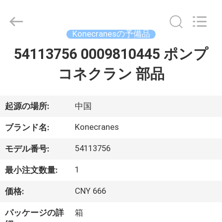
ruihuaxin
Electromechanical
Equipment
Co.,
Ltd.
Konecranesの予備品
All
Rights
Reserved.
54113756 0009810445 ポンプ
家
Developed
by
ECER
コネクラン 部品
プ
ロ
起源の場所:
中国
ダ
Konecranes
ブランド名:
ク
54113756
モデル番号:
ト
1
最小注文数量:
CNY 666
価格:
私
パッケージの詳
箱