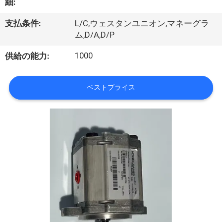
達
細:
に
支払条件:
L/C,ウェスタンユニオン,マネーグラ
ム,D/A,D/P
つ
1000
い
供給の能力:
て
ベストプライス
工
場
旅
行
品