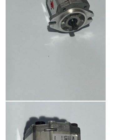
地
図
PRIVACY
POLICY