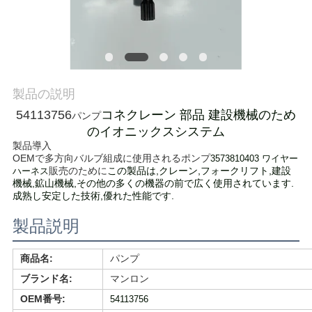
質
管
理
製品の説明
私
54113756
コネクレーン 部品 建設機械のため
パンプ
のイオニックスシステム
達
製品導入
OEMで多方向バルブ組成に使用されるポンプ
3573810403
ワイヤー
に
販売のために
この製品は,クレーン,フォークリフト,建設
ハーネス
機械,鉱山機械,その他の多くの機器の前で広く使用されています.
連
成熟し安定した技術,優れた性能です.
絡
製品説明
し
商品名:
パンプ
な
ブランド名:
マンロン
OEM番号:
54113756
さ