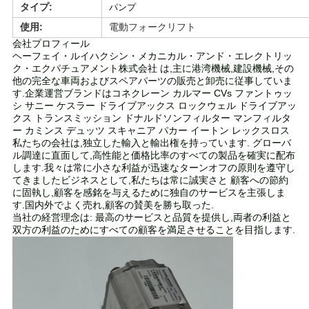
タイプ:
パンプ
い
使用:
電動フォークリフト
会社プロフィール
ヘーフェイ・ルイハクシン・メカニカル・アンド・エレクトリッ
引
ク・エクパチュアメント株式会社 は,主に港湾機械,建設機械,その
他の完全な車両およびスペアパーツの販売と卸売に従事していま
用
す.企業運営ブランドはコネクレーン カルマー CVs ファントゥッ
シ サニー ケスラー ドライブアックス ロックウェル ドライブアッ
クス トランスミッション ドナルドソンフィルター マンフィルタ
を
ー カミンス デュッツ スキャニア パカー イートン レックスロス
私たちの会社は,独立した輸入と輸出権を持っています. グローバ
要
ル調達に直面して,高性能と価格比率のすべての製品を確実に配布
します.我々は常に小さな利益が迅速なターンオフの原則を遵守し
求
てきましたビジネスとして,私たちは常に誠実さと 顧客への節約
に固執し,顧客を感銘を与えるために独自のサービスを主張しま
し
す.国内外でよく売れ,顧客の賛美を勝ち取った.
当社の経営理念は: 最高のサービスと品質を提供し,両者の利益と
双方の利益のためにすべての顧客を満足させることを目指します.
な
さ
い