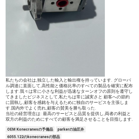
私たちの会社は,独立した輸入と輸出権を持っています. グローバ
ル調達に直面して,高性能と価格比率のすべての製品を確実に配布
します.我々は常に小さな利益が迅速なターンオフの原則を遵守し
てきましたビジネスとして,私たちは常に誠実さと 顧客への節約
に固執し,顧客を感銘を与えるために独自のサービスを主張しま
す.国内外でよく売れ,顧客の賛美を勝ち取った.
当社の経営理念は: 最高のサービスと品質を提供し,両者の利益と
双方の利益のためにすべての顧客を満足させることを目指します.
OEM Konecranesの予備品
parkerの油圧弁
6055.122のkonecranesの部品