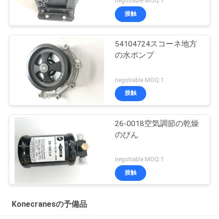
negotiable MOQ:1
接触
54104724スコーネ地方
の水ポンプ
negotiable MOQ:1
接触
26-0018空気調節の乾燥
のびん
negotiable MOQ:1
接触
Konecranesの予備品